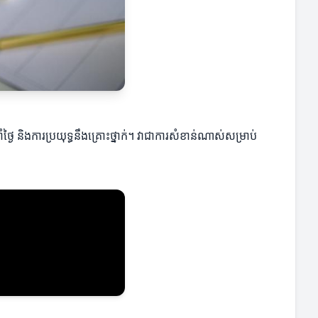
្ងៃ និងការប្រយុទ្ធនឹងគ្រោះថ្នាក់។ វាជាការសំខាន់ណាស់សម្រាប់