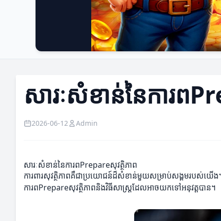
សារៈសំខាន់នៃការពPre
2026-06-12
Admin
សារៈសំខាន់នៃការពPrepareសុវត្ថិភាព
ការពារសុវត្ថិភាពគឺជាប្រយោជន៍ដ៏សំខាន់មួយសម្រាប់សង្គមរបស់យើង។ វាន
ការពPrepareសុវត្ថិភាពនិងវិធីសាស្ត្រដែលអាចយកទៅអនុវត្តបាន។