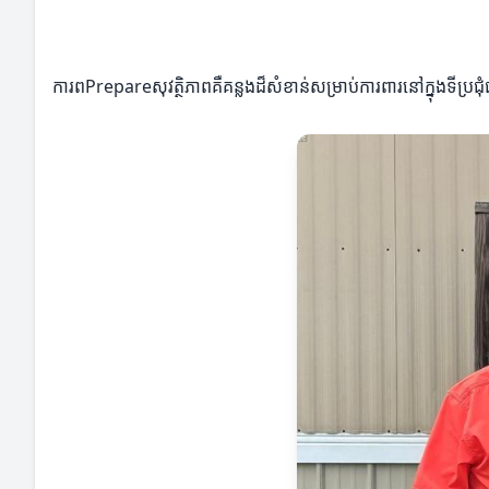
ការពPrepareសុវត្ថិភាពគឺគន្លងដ៏សំខាន់សម្រាប់ការពារនៅក្នុងទីប្រជុំជ