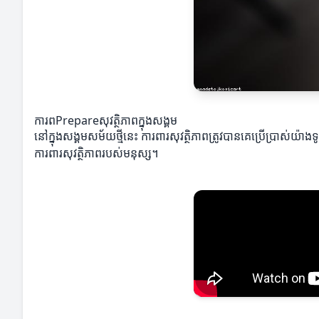
ការពPrepareសុវត្ថិភាពក្នុងសង្គម
នៅក្នុងសង្គមសម័យថ្មីនេះ ការពារសុវត្ថិភាពត្រូវបានគេប្រើប្រាស់យ៉ា
ការពារសុវត្ថិភាពរបស់មនុស្ស។