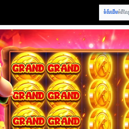
ទំព័រដើម
អំពីល្