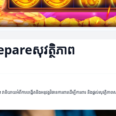
pareសុវត្ថិភាព
ិយាយអំពីការបង្កើតនិងអនុវត្តវិធានការពារដើម្បីការពារ និងផ្តល់សុវត្ថិភាពស