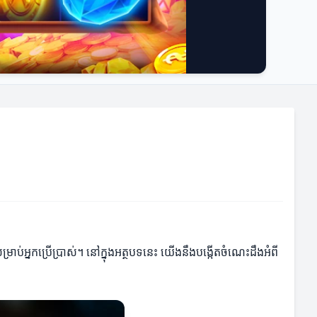
ម្រាប់អ្នកប្រើប្រាស់។ នៅក្នុងអត្ថបទនេះ យើងនឹងបង្កើតចំណេះដឹងអំពី