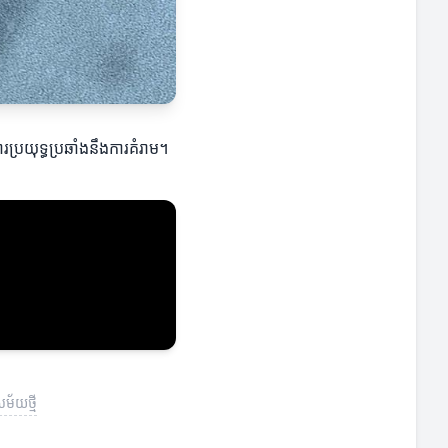
រប្រយុទ្ធប្រឆាំងនឹងការគំរាម។
ម័យថ្មី