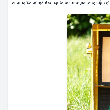
ការពារសុវត្ថិភាពមិនត្រឹមតែជាតម្រូវការសម្រាប់មនុស្សគ្រប់គ្នាឡើយ ប៉ុន