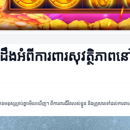
ងអំពីការពារសុវត្ថិភាពនៅក
បានមនុស្សគ្រប់គ្នាមើលឃើញ។ ពីការពារជីវិតរបស់ខ្លួន និងគ្រួសារទៅដល់ការពារ