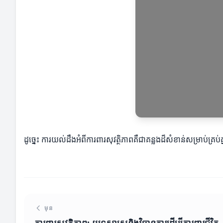
ដូច្នេះ ការយល់ដឹងអំពីការពារសុវត្ថិភាពគឺជាគន្លងដ៏សំខាន់សម្រាប់គ្រប
មុន