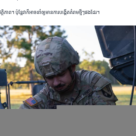
្ថិភាព។ ប៉ុន្តែវាក៏អាចនាំឲ្យមានការបង្កើតគំរាមថ្មីៗផងដែរ។