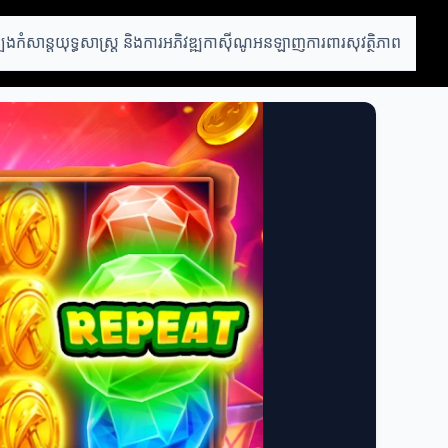
បែងកំសាន្ត
យុទ្ធសាស្ត្រ និងការអភិវឌ្ឍ
កាស៊ីណូអនឡាញ
ការពារសុវត្ថិភាព