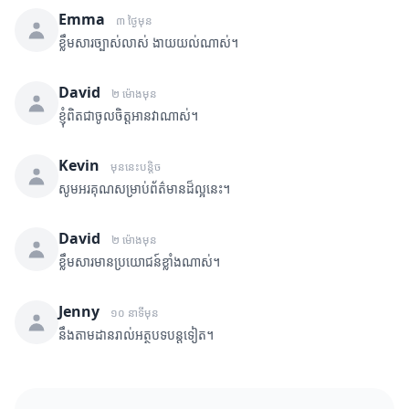
Emma
៣ ថ្ងៃមុន
ខ្លឹមសារច្បាស់លាស់ ងាយយល់ណាស់។
David
២ ម៉ោងមុន
ខ្ញុំពិតជាចូលចិត្តអានវាណាស់។
Kevin
មុននេះបន្តិច
សូមអរគុណសម្រាប់ព័ត៌មានដ៏ល្អនេះ។
David
២ ម៉ោងមុន
ខ្លឹមសារមានប្រយោជន៍ខ្លាំងណាស់។
Jenny
១០ នាទីមុន
នឹងតាមដានរាល់អត្ថបទបន្តទៀត។