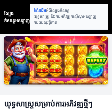
ទំព័រដើម
អំពីល្បែងកំសាន្ត
ល្បែង
យុទ្ធសាស្ត្រ និងការអភិវឌ្ឍ
កាស៊ីណូអនឡាញ
កំសាន្តអនឡាញ
ការពារសុវត្ថិភាព
យុទ្ធសាស្ត្រសម្រាប់ការអភិវឌ្ឍថ្មីៗ