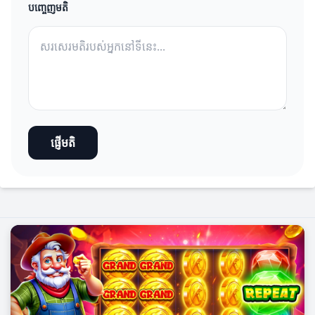
បញ្ចេញមតិ
ផ្ញើមតិ