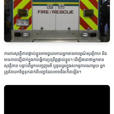
ការពារសុវត្ថិភាពផ្ទាល់ខ្លួនអាចជួយអោយអ្នកមានអារម្មណ៍សុវត្ថិភាព និង
មានភាពជឿជាក់ក្នុងការធ្វើការប្រព្រឹត្តផ្ទាល់ខ្លួន។ ដើម្បីធានាថាអ្នកមាន
សុវត្ថិភាព បន្ទាប់ពីអ្នកបញ្ចេញមតិ ឬចូលរួមក្នុងសកម្មភាពណាមួយ អ្នក
ត្រូវតែយកចិត្តទុកដាក់ពីបញ្ហាដែលអាចនឹងកើតឡើង។