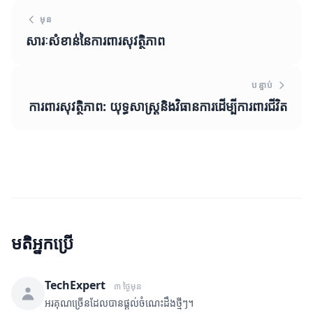
មុន
សារៈសំខាន់នៃការពារសុវត្ថិភាព
បន្ទាប់
ការពារសុវត្ថិភាព: យុទ្ធសាស្ត្រនិងវិធានការដើម្បីការពារជីវិត
មតិអ្នកប្រើ
TechExpert
៣ ថ្ងៃមុន
អរគុណច្រើនដែលបានផ្តល់ចំណេះដឹងថ្មីៗ។