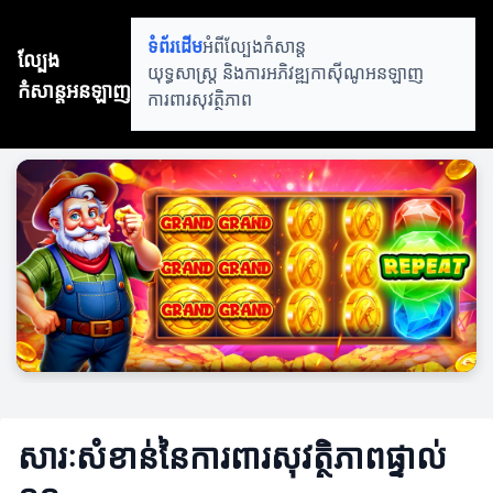
ទំព័រដើម
អំពីល្បែងកំសាន្ត
ល្បែង
យុទ្ធសាស្ត្រ និងការអភិវឌ្ឍ
កាស៊ីណូអនឡាញ
កំសាន្តអនឡាញ
ការពារសុវត្ថិភាព
សារៈសំខាន់នៃការពារសុវត្ថិភាពផ្ទាល់