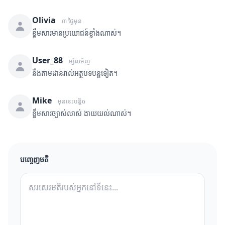
Olivia
៣ ថ្ងៃមុន
ខ្លឹមសារមានប្រយោជន៍ខ្លាំងណាស់។
User_88
ម្សិលមិញ
នឹងតាមដានរាល់អត្ថបទបន្តទៀត។
Mike
មុននេះបន្តិច
ខ្លឹមសារច្បាស់លាស់ ងាយយល់ណាស់។
បញ្ចេញមតិ