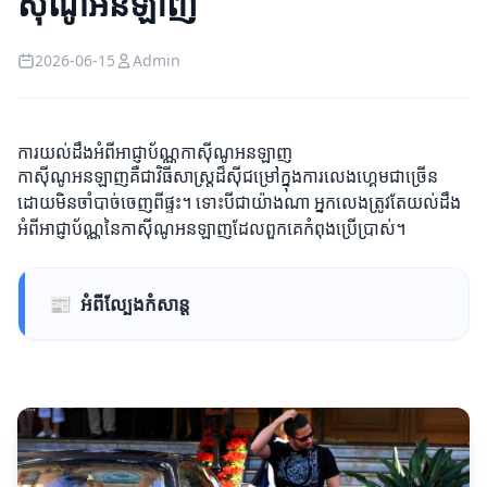
ស៊ីណូអនឡាញ
2026-06-15
Admin
ការយល់ដឹងអំពីអាជ្ញាប័ណ្ណកាស៊ីណូអនឡាញ
កាស៊ីណូអនឡាញគឺជាវិធីសាស្ត្រដ៏ស៊ីជម្រៅក្នុងការលេងហ្គេមជាច្រើន
ដោយមិនចាំបាច់ចេញពីផ្ទះ។ ទោះបីជាយ៉ាងណា អ្នកលេងត្រូវតែយល់ដឹង
អំពីអាជ្ញាប័ណ្ណនៃកាស៊ីណូអនឡាញដែលពួកគេកំពុងប្រើប្រាស់។
📰
អំពីល្បែងកំសាន្ត