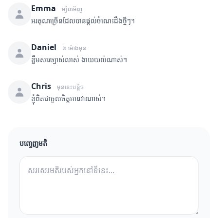
Emma
ម្សិលមិញ
អរគុណច្រើនដែលបានផ្តល់ចំណេះដឹងថ្មីៗ។
Daniel
២ ម៉ោងមុន
ខ្លឹមសារច្បាស់លាស់ ងាយយល់ណាស់។
Chris
មុននេះបន្តិច
ខ្ញុំពិតជាចូលចិត្តអានវាណាស់។
បញ្ចេញមតិ