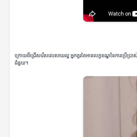
ក្រោយពីជ្រើសរើសវេបសាយល្អ អ្នកគួរតែអានលក្ខខណ្ឌនៃការប្រើប្រាស់និងគ
ជំនួយ។