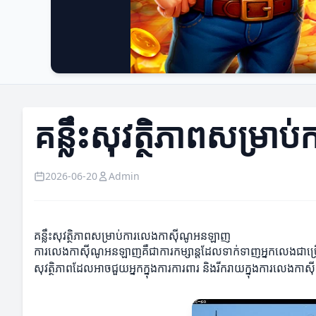
គន្លឹះសុវត្ថិភាពសម្
2026-06-20
Admin
គន្លឹះសុវត្ថិភាពសម្រាប់ការលេងកាស៊ីណូអនឡាញ
ការលេងកាស៊ីណូអនឡាញគឺជាការកម្សាន្តដែលទាក់ទាញអ្នកលេងជាច្រើន
សុវត្ថិភាពដែលអាចជួយអ្នកក្នុងការការពារ និងរីករាយក្នុងការលេងក