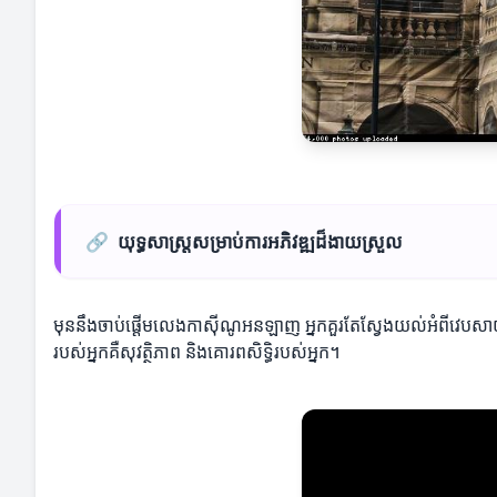
🔗
យុទ្ធសាស្ត្រសម្រាប់ការអភិវឌ្ឍដ៏ងាយស្រួល
មុននឹងចាប់ផ្តើមលេងកាស៊ីណូអនឡាញ អ្នកគួរតែស្វែងយល់អំពីវេប
របស់អ្នកគឺសុវត្ថិភាព និងគោរពសិទ្ធិរបស់អ្នក។