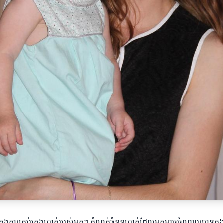
ការគ្រប់គ្រងប្រាក់របស់អ្នក។ កំណត់ចំនួនប្រាក់ដែលអ្នកអាចចំណាយបានក្នុង