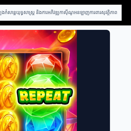
បែងកំសាន្ត
យុទ្ធសាស្ត្រ និងការអភិវឌ្ឍ
កាស៊ីណូអនឡាញ
ការពារសុវត្ថិភាព