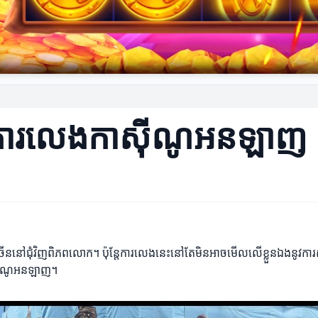
រាប់ការលេងកាស៊ីណូអនឡាញ
នៅជុំវិញពិភពលោក។ ប៉ុន្តែការលេងនេះនៅតែមិនអាចមើលលើខ្លួនឯងនូវការសុវ
ាស៊ីណូអនឡាញ។