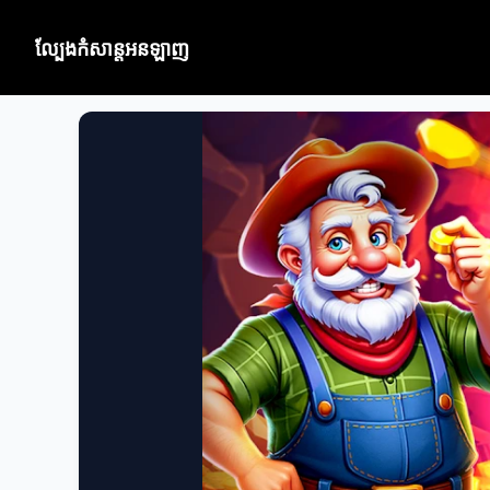
ល្បែងកំសាន្តអនឡាញ