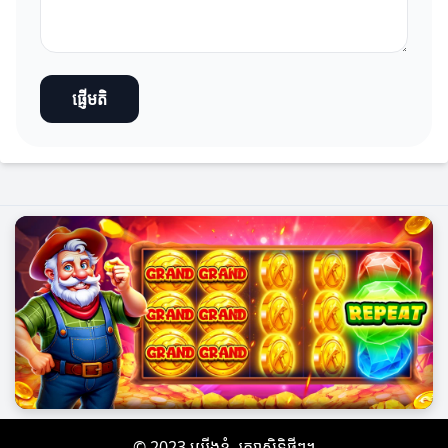
ផ្ញើមតិ
© 2023 យើងខ្ញុំ. រក្សា​សិទ្ធិ​ថ្មីៗ។