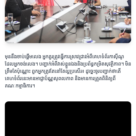
មុននឹងចាប់ផ្តើមលេង អ្នកគួរត្រូវធ្វើការស្រាវជ្រាវអំពីគេហទំព័រកាស៊ីណូ
ដែលអ្នកចង់លេង។ បញ្ជាក់អំពីវាស់ខ្លួនឯងនិងប្រព័ន្ធកម្រិតសុវត្ថិភាព។ មិន
ត្រឹមតែប៉ុណ្ណោះ ពួកអ្នកត្រូវតែនៅតែល្អប្រសើរ៖ ដូច្នេះចូរបញ្ជាក់ថាតើ
គេហទំព័រនេះមានអាជ្ញាប័ណ្ណសុពលភាព និងមានការត្រួតពិនិត្យពី
គណៈកម្មាធិការ។