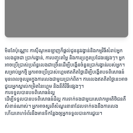
មិនតែប៉ុណ្ណោះ កាស៊ីណូអនឡាញក៏ផ្តល់ជូននូវរង្វាន់និងកម្មវិធីសំរាប់អ្នក
លេងដូចជា ប្រាក់រង្វាន់, ការបញ្ចុះតម្លៃ និងការប្រកួតប្រជែងផ្សេងៗ។ អ្នក
អាចប្រើប្រាស់ប្រព័ន្ធលេងជាច្រើនដើម្បីបង្កើនចំនួនប្រាក់រង្វាន់របស់អ្នក។
សម្រាប់អ្នកថ្មី អ្នកអាចប្រើប្រាស់ហ្គេមឥតគិតថ្លៃដើម្បីបង្កើតបទពិសោធន៍
មុនពេលចូលរួមក្នុងការលេងជាមួយប្រាក់ពិត។ ការលេងឥតគិតថ្លៃនេះអាច
ជួយអ្នកស្គាល់កម្រិតនៃហ្គេម និងនីតិវិធីផ្សេងៗ។
ការទទួលបានបទពិសោធន៍ល្អ
ដើម្បីទទួលបានបទពិសោធន៍ដ៏ល្អ ការទាក់ទងជាមួយសេវាកម្មអតិថិជនគឺ
សំខាន់ណាស់។ អ្នកអាចសួរពីសំណួរនានាដែលទាក់ទងនឹងការលេង
ហើយគេហទំព័រ​នឹងមានទីកន្លែងឲ្យអ្នកទទួលបានការជួយ។