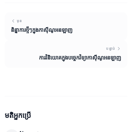
មុន
និន្នាការថ្មីៗក្នុងកាស៊ីណូអនឡាញ
បន្ទាប់
ការវិនិយោគក្នុងបច្ចេកវិទ្យាកាស៊ីណូអនឡាញ
មតិអ្នកប្រើ