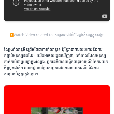
▶
Watch Video related to: ការស្រាវជ្រាវអំពីល្បែងកំសាន្តក្នុងសង្គម
ល្បែងកំសាន្តមិនត្រឹមតែជាការកំសាន្តទេ ប៉ុន្តែវាជាការសហការនិងការ
តភ្ជាប់មនុស្សផងដែរ។ យើងអាចសង្កេតឃើញថា, នៅពេលដែលមនុស្ស
កាន់កាប់ជាមួយគ្នាក្នុងល្បែង, ពួកគេក៏បានបង្កើតធាតុអារម្មណ៍នៃការយក
ចិត្តទុកដាក់។ វាអាចជួយបន្ថែមសម្ថភាពនៃការសហការណ៍ និងការ
សម្រេចចិត្តគ្នាក្នុងក្រុម។