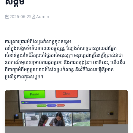
សង្គម
2026-06-25
Admin
ការស្រាវជ្រាវអំពីល្បែងកំសាន្តក្នុងសង្គម
នៅក្នុងសង្គមទំនើបនាពេលបច្ចុប្បន្ន, ល្បែងកំសាន្តបានក្លាយជាផ្នែក
សំខាន់មួយនៃជីវិតប្រចាំថ្ងៃរបស់មនុស្ស។ មនុស្សជាច្រើនប្រើប្រាស់វាជា
ឧបករណ៍មួយសម្រាប់ការជួបប្រទៈ និងការបង្រៀន។ នៅទីនេះ, យើងនឹង
ពិភាក្សាអំពីអត្ថប្រយោជន៍នៃល្បែងកំសាន្ត និងវិធីដែលវាធ្វើឱ្យមាន
ប្រសិទ្ធភាពក្នុងសង្គម។