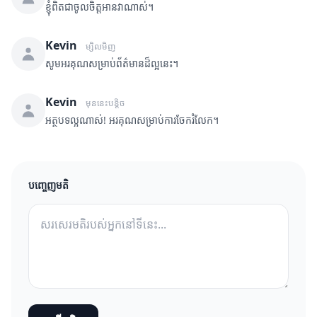
ខ្ញុំពិតជាចូលចិត្តអានវាណាស់។
Kevin
ម្សិលមិញ
សូមអរគុណសម្រាប់ព័ត៌មានដ៏ល្អនេះ។
Kevin
មុននេះបន្តិច
អត្ថបទល្អណាស់! អរគុណសម្រាប់ការចែករំលែក។
បញ្ចេញមតិ